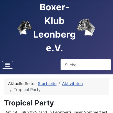
Boxer-
Klub
Leonberg
e.V.
Suchen
Type 2 or more characters f
Aktuelle Seite:
Startseite
Aktivitäten
Tropical Party
Tropical Party
Am 19. Juli 2025 fand in Leonberg unser Sommerfest