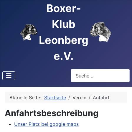
Boxer-
Klub
Leonberg
e.V.
Suchen
Type 2 or more characters f
Aktuelle Seite:
Startseite
Verein
Anfahrt
Anfahrtsbeschreibung
Unser Platz bei google maps