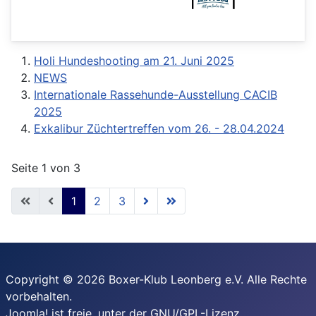
Holi Hundeshooting am 21. Juni 2025
NEWS
Internationale Rassehunde-Ausstellung CACIB
2025
Exkalibur Züchtertreffen vom 26. - 28.04.2024
Seite 1 von 3
1
2
3
Copyright © 2026 Boxer-Klub Leonberg e.V. Alle Rechte
vorbehalten.
Joomla!
ist freie, unter der
GNU/GPL-Lizenz