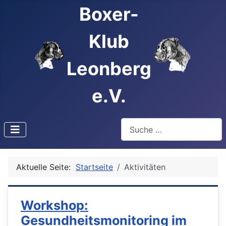
Boxer-
Klub
Leonberg
e.V.
Suchen
Type 2 or more characters f
Aktuelle Seite:
Startseite
Aktivitäten
Workshop:
Gesundheitsmonitoring im