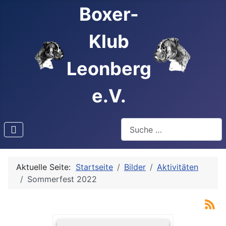
Boxer-
Klub
Leonberg
e.V.
Suchen
Type 2 or more characters f
Aktuelle Seite:
Startseite
Bilder
Aktivitäten
Sommerfest 2022