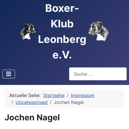
Boxer-
Klub
Leonberg
e.V.
Suchen
Type 2 or more characters f
Aktuelle Seite:
Startseite
Impressum
Uncategorised
Jochen Nagel
Jochen Nagel